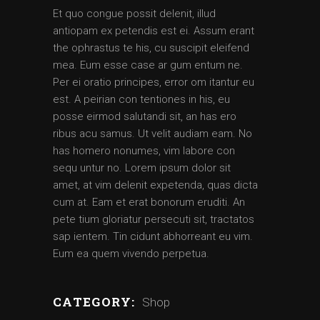
Et quo congue possit delenit, illud
antiopam ex petendis est ei. Assum erant
the ophrastus te his, cu suscipit eleifend
mea. Eum esse case ar gum entum ne.
Per ei oratio principes, error om itantur eu
est. A peirian con tentiones in his, eu
posse eirmod salutandi sit, an has ero
ribus acu samus. Ut velit audiam eam. No
has homero nonumes, vim labore con
sequ untur no. Lorem ipsum dolor sit
amet, at vim delenit expetenda, quas dicta
cum at. Eam et erat bonorum eruditi. An
pete tium gloriatur persecuti sit, tractatos
sap ientem. Tin cidunt abhorreant eu vim.
Eum ea quem vivendo perpetua.
CATEGORY:
Shop