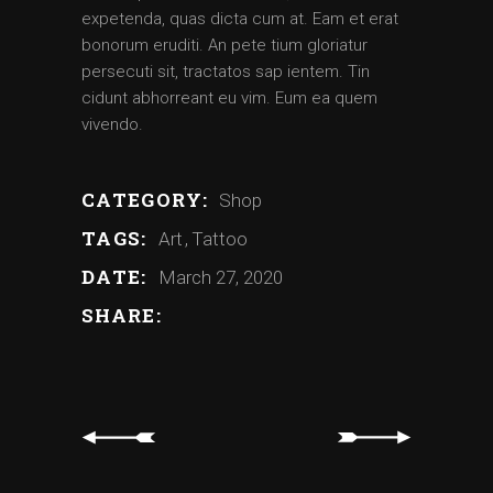
expetenda, quas dicta cum at. Eam et erat
bonorum eruditi. An pete tium gloriatur
persecuti sit, tractatos sap ientem. Tin
cidunt abhorreant eu vim. Eum ea quem
vivendo.
CATEGORY:
Shop
TAGS:
Art
Tattoo
DATE:
March 27, 2020
SHARE: